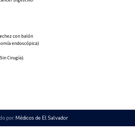
rechez con balón
tomía endoscópica)
n Cirugía).
ado por:
Médicos de El Salvador