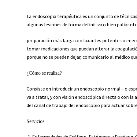
La endoscopia terapéutica es un conjunto de técnica
algunas lesiones de forma definitiva o bien paliar otr
preparación más larga con laxantes potentes o enema
tomar medicaciones que puedan alterar la coagulació
porque no se pueden dejar, comunicarlo al médico que 
¿Cómo se realiza?
Consiste en introducir un endoscopio normal – o especi
va a tratar, y con visión endoscópica directa o con la
del canal de trabajo del endoscopio para actuar sobr
Servicios
Enfermedades de Esófago, Estómago y Duodeno. C