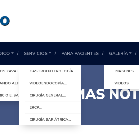
DICO
SERVICIOS
PARA PACIENTES
GALERÍA
LOS ZAVALETA
GASTROENTEROLOGÍA…
IMAGENES
NANDO ALFREDO QUESADA
VIDEOENDOCOPÍA…
VIDEOS
ICIOS ÚLTIMAS NOT
ICIO E. SANTAMARÍA
CIRUGÍA GENERAL…
ERCP…
CIRUGÍA BARIÁTRICA…