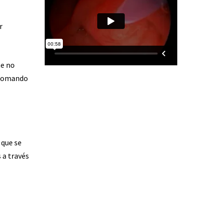
r
te no
n tomando
 que se
 a través