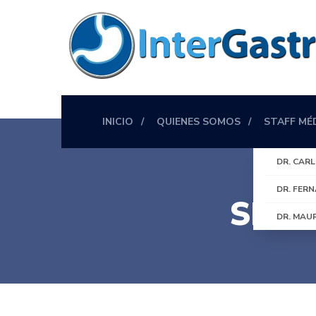
INICIO
QUIENES SOMOS
STAFF MÉ
DR. CAR
DR. FER
SERV
DR. MAUR